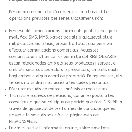
Per mantenir una relació comercial amb l’usuari. Les
operacions previstes per fer el tractament són:
Remesa de comunicacions comercials publicitàries per e
mail, fax, SMS, MMS, xarxes socials o qualsevol altre
mitjà electrònic o físic, present o futur, que permeti
efectuar comunicacions comercials. Aquestes
comunicacions s’han de fer per mitjà del RESPONSABLE i
estan relacionades amb els seus productes i serveis, o
amb els seus col·laboradors o proveïdors, amb els quals
hagi arribat a algun acord de promoció. En aquest cas, els
tercers no tindran mai accés a les dades personals.
Efectuar estudis de mercat i anàlisis estadístiques.
Tramitar encàrrecs de peticions, donar resposta a les
consultes o qualsevol tipus de petició que faci l’USUARI a
través de qualsevol de les formes de contacte que es
posen a la seva disposició a la pàgina web del
RESPONSABLE.
Enviar el butlletí informatiu online, sobre novetats,